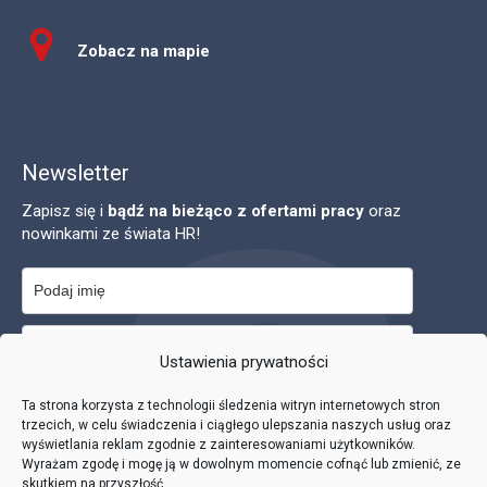
Zobacz na mapie
Newsletter
Zapisz się i
bądź na bieżąco z ofertami pracy
oraz
nowinkami ze świata HR!
Ustawienia prywatności
Zapisuję się na newsletter i akceptuję
politykę prywatności
.
Ta strona korzysta z technologii śledzenia witryn internetowych stron
trzecich, w celu świadczenia i ciągłego ulepszania naszych usług oraz
wyświetlania reklam zgodnie z zainteresowaniami użytkowników.
Wyrażam zgodę i mogę ją w dowolnym momencie cofnąć lub zmienić, ze
skutkiem na przyszłość.