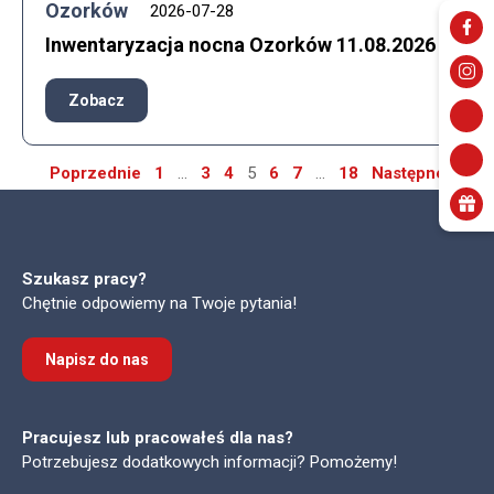
Ozorków
2026-07-28
Inwentaryzacja nocna Ozorków 11.08.2026​
Zobacz
Nawigacja
Poprzednie
1
…
3
4
5
6
7
…
18
Następne
po
wpisach
Szukasz pracy?
Chętnie odpowiemy na Twoje pytania!
Napisz do nas
Pracujesz lub pracowałeś dla nas?
Potrzebujesz dodatkowych informacji? Pomożemy!