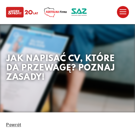
JAK NAPISAĆ CV, KTÓRE
DA PRZEWAGĘ? POZNAJ
ZASADY!
Powrót