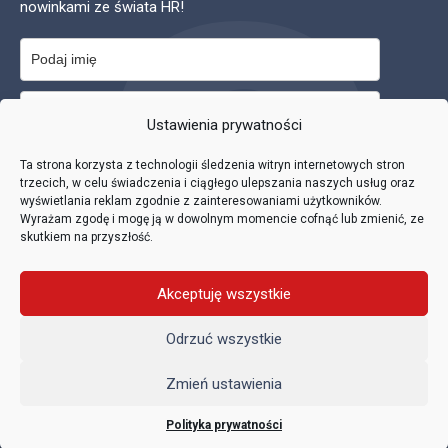
nowinkami ze świata HR!
Ustawienia prywatności
Zapisuję się na newsletter i akceptuję
politykę prywatności
.
Ta strona korzysta z technologii śledzenia witryn internetowych stron
trzecich, w celu świadczenia i ciągłego ulepszania naszych usług oraz
wyświetlania reklam zgodnie z zainteresowaniami użytkowników.
Wyrażam zgodę i mogę ją w dowolnym momencie cofnąć lub zmienić, ze
skutkiem na przyszłość.
Akceptuję wszystkie
Zapisuję się
Odrzuć wszystkie
Zmień ustawienia
2021 Work & Profit
Polityka prywatności
Polityka prywatności