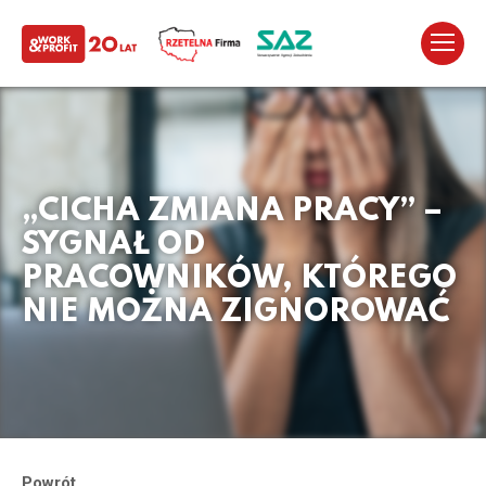
„CICHA ZMIANA PRACY” –
SYGNAŁ OD
PRACOWNIKÓW, KTÓREGO
NIE MOŻNA ZIGNOROWAĆ
Powrót