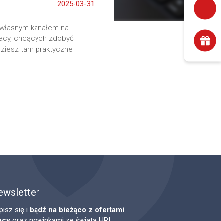
2025-03-31
 własnym kanałem na
racy, chcących zdobyć
dziesz tam praktyczne
ewsletter
pisz się i
bądź na bieżąco z ofertami
acy
oraz nowinkami ze świata HR!