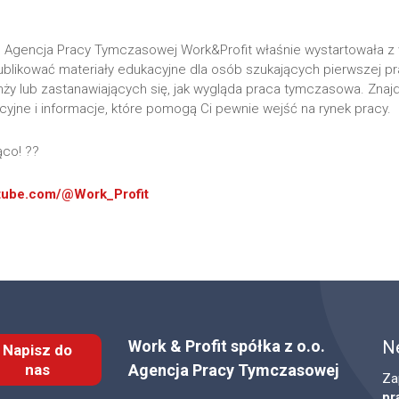
 Agencja Pracy Tymczasowej Work&Profit właśnie wystartowała z
blikować materiały edukacyjne dla osób szukających pierwszej p
ży lub zastanawiających się, jak wygląda praca tymczasowa. Znaj
cyjne i informacje, które pomogą Ci pewnie wejść na rynek pracy.
ąco! ??
tube.com/@Work_Profit
Work & Profit spółka z o.o.
N
Napisz do
nas
Agencja Pracy Tymczasowej
Za
pr