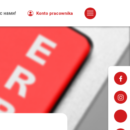
Klauzula Informacyjna
с нами!
Konto pracownika