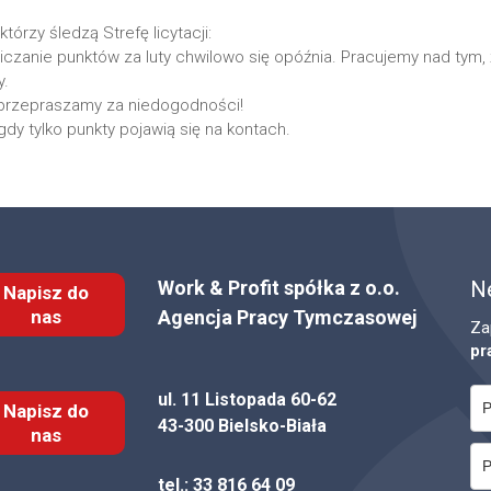
którzy śledzą Strefę licytacji:
iczanie punktów za luty chwilowo się opóźnia. Pracujemy nad tym,
y.
i przepraszamy za niedogodności!
y tylko punkty pojawią się na kontach.
Work & Profit spółka z o.o.
N
Napisz do
nas
Agencja Pracy Tymczasowej
Za
pr
ul. 11 Listopada 60-62
Napisz do
43-300 Bielsko-Biała
nas
tel.:
33 816 64 09