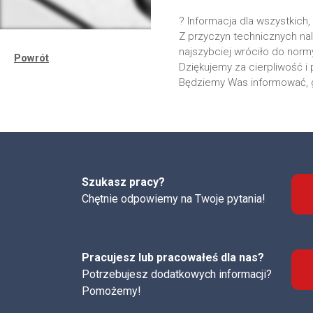
? Informacja dla wszystkich, 
Z przyczyn technicznych nal
najszybciej wróciło do norm
Powrót
Dziękujemy za cierpliwość 
Będziemy Was informować, gd
Szukasz pracy?
Chętnie odpowiemy na Twoje pytania!
Pracujesz lub pracowałeś dla nas?
Potrzebujesz dodatkowych informacji?
Pomożemy!