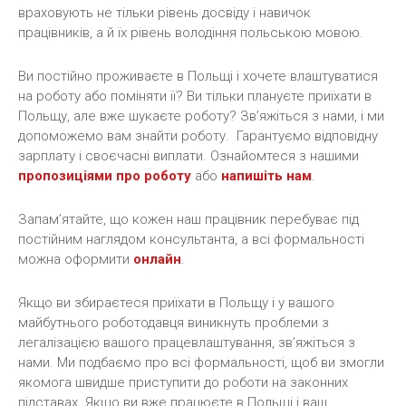
враховують не тільки рівень досвіду і навичок
працівників, а й їх рівень володіння польською мовою.
Ви постійно проживаєте в Польщі і хочете влаштуватися
на роботу або поміняти її? Ви тільки плануєте приїхати в
Польщу, але вже шукаєте роботу? Зв’яжіться з нами, і ми
допоможемо вам знайти роботу. Гарантуємо відповідну
зарплату і своєчасні виплати. Ознайомтеся з нашими
пропозиціями про роботу
або
напишіть нам
.
Запам’ятайте, що кожен наш працівник перебуває під
постійним наглядом консультанта, а всі формальності
можна оформити
онлайн
.
Якщо ви збираєтеся приїхати в Польщу і у вашого
майбутнього роботодавця виникнуть проблеми з
легалізацією вашого працевлаштування, зв’яжіться з
нами. Ми подбаємо про всі формальності, щоб ви змогли
якомога швидше приступити до роботи на законних
підставах. Якщо ви вже працюєте в Польщі і ваш