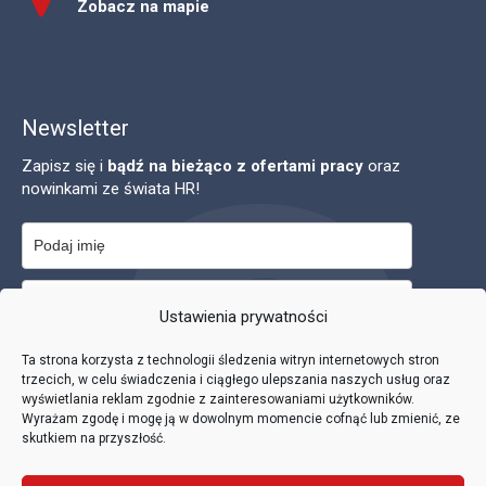
Zobacz na mapie
Newsletter
Zapisz się i
bądź na bieżąco z ofertami pracy
oraz
nowinkami ze świata HR!
Ustawienia prywatności
Zapisuję się na newsletter i akceptuję
politykę prywatności
.
Ta strona korzysta z technologii śledzenia witryn internetowych stron
trzecich, w celu świadczenia i ciągłego ulepszania naszych usług oraz
wyświetlania reklam zgodnie z zainteresowaniami użytkowników.
Wyrażam zgodę i mogę ją w dowolnym momencie cofnąć lub zmienić, ze
skutkiem na przyszłość.