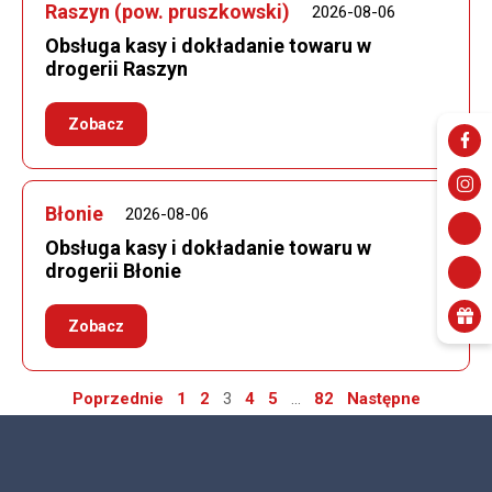
Raszyn (pow. pruszkowski)
2026-08-06
Obsługa kasy i dokładanie towaru w
drogerii Raszyn
Zobacz
Błonie
2026-08-06
Obsługa kasy i dokładanie towaru w
drogerii Błonie​
Zobacz
Nawigacja
Poprzednie
1
2
3
4
5
…
82
Następne
po
wpisach